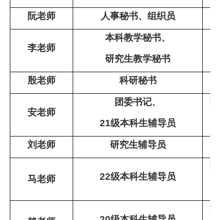
阮老师
人事秘书、组织员
本科教学秘书、
李
老师
研究生教学秘书
殷
老师
科研秘书
团委书记、
致
安
老师
21
级本科生辅导员
电
刘
老师
研究生辅导员
致
22
级本科生辅导员
马老师
电
致
20
级本科生辅导员