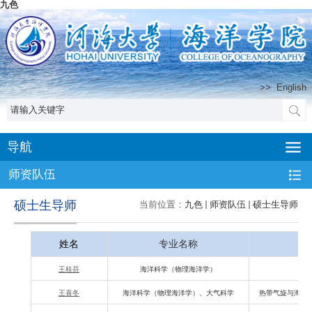
九色
>>
English
导航
师资队伍
硕士生导师
当前位置：
九色
师资队伍
硕士生导师
姓名
专业名称
王桂芬
海洋科学（物理海洋学）
王喜冬
海洋科学（物理海洋学）、大气科学
热带气旋与海洋