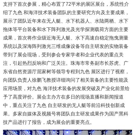
支持下首次参展，精心布置了72平米的展区展台，系统性介
绍了九色 和海洋技术装备团队的主要研究方向及主要成果，
展示了团队近年来在无人艇、水下机器人、水陆两栖、水下
拖体等平台装备和水下阵列激光及光学探测载荷方面的主要
成果，首次将作业级近海无人艇、水下高速自稳定拖曳测量
系统以及深海阵列激光三维成像设备等自主研发的实物装备
带到了展会现场，受到参会专家学者和企业代表的重点关
注，引起热烈反响和广泛关注。珠海市常务副市长苏虎、广
东省自然资源厅屈家树等领导专程到九色 展区进行了视察，
向团队负责人徐鹏飞教授详细询问了相关装备的主要性能及
应用场景，对九色 海洋技术装备的发展突破及产业化前景给
予了高度评价。展会主办方在多日的现场直播和新闻报道
中，重点关注了九色 自主研发的无人艇等前沿科技创新成
果。多家自媒体及视频号将团队自主研发成果作为国产黑科
技产品进行了报告，成为展会的重要亮点。